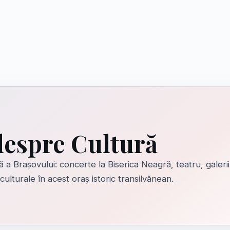
despre Cultură
 a Brașovului: concerte la Biserica Neagră, teatru, galeri
culturale în acest oraș istoric transilvănean.