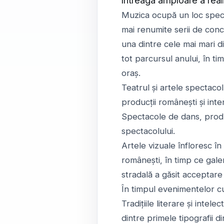
Muzica ocupă un loc specia
mai renumite serii de con
una dintre cele mai mari d
tot parcursul anului, în ti
oraș.
Teatrul și artele spectacol
producții românești și inte
Spectacole de dans, produ
spectacolului.
Artele vizuale înfloresc în
românești, în timp ce galeri
stradală a găsit acceptar
În timpul evenimentelor cul
Tradițiile literare și int
dintre primele tipografii di