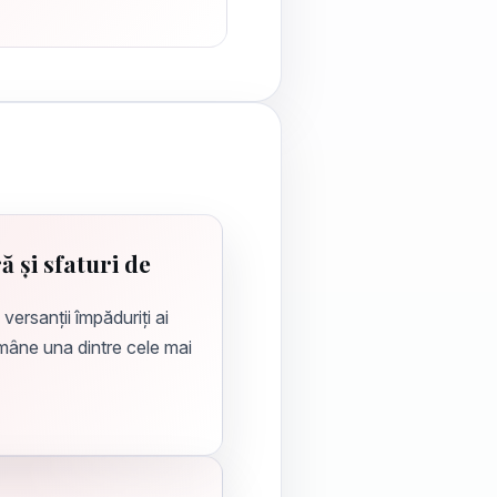
ă și sfaturi de
ersanții împăduriți ai
rămâne una dintre cele mai