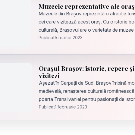
Muzeele reprezentative ale oraș
Muzeele din Brașov reprezintă o atracție turi
cei care vizitează acest oraș. Cu o istorie bog
culturală, Brașovul are o varietate de muzee
Publicat
5 martie 2023
Orașul Brașov: istorie, repere și
vizitezi
Așezat în Carpații de Sud, Brașov îmbină m
medievală, renașterea culturală românească
poarta Transilvaniei pentru pasionații de istor
Publicat
1 februarie 2023