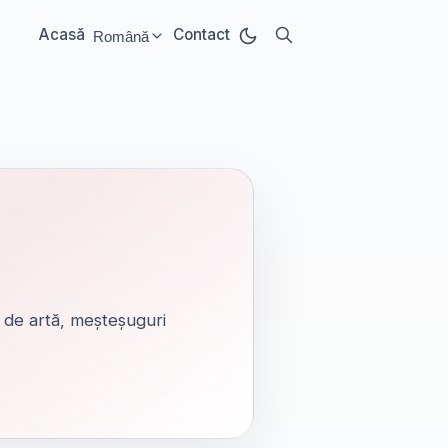
Acasă
Contact
Română
Select language:
i de artă, meșteșuguri