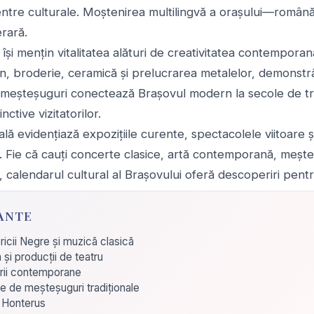
i centre culturale. Moștenirea multilingvă a orașului—rom
erară.
își mențin vitalitatea alături de creativitatea contemporan
lemn, broderie, ceramică și prelucrarea metalelor, demonstr
te meșteșuguri conectează Brașovul modern la secole de tra
nctive vizitatorilor.
lă evidențiază expozițiile curente, spectacolele viitoare 
. Fie că cauți concerte clasice, artă contemporană, mește
calendarul cultural al Brașovului oferă descoperiri pentru
ANTE
ricii Negre și muzică clasică
și producții de teatru
erii contemporane
re de meșteșuguri tradiționale
ra Honterus