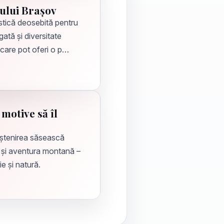
ului Brașov
stică deosebită pentru
ată și diversitate
 care pot oferi o p…
 motive să îl
oștenirea săsească
 și aventura montană –
ie și natură.