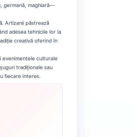
ână, germană, maghiară—
ă. Artizanii păstrează
ând adesea tehnicile lor la
diție creativă oferind în
și evenimentele culturale
șuguri tradiționale sau
 fiecare interes.