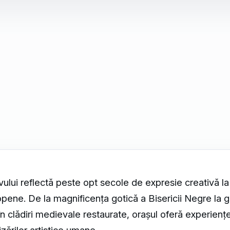
ovului reflectă peste opt secole de expresie creativă la 
ropene. De la magnificența gotică a Bisericii Negre la ga
clădiri medievale restaurate, orașul oferă experiențe
zărilor artistice umane.