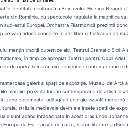
l în identitatea culturală a Brașovului. Biserica Neagră g
certe din România, cu spectacole regulate la magnifica s
in sud-estul Europei. Orchestra Filarmonică prezintă con
mp ce vara aduce concerte în aer liber și festivaluri de muzi
ului mențin tradiții puternice aici. Teatrul Dramatic Sică 
rnaționale, în timp ce apropiat Teatrul pentru Copii Ariel 
cții de operă și lucrări experimentale contemporane exti
 numeroase galerii și spații de expoziție. Muzeul de Artă af
ile mai mici prezintă lucrări contemporane de artiști locali 
e în zone desemnate, adăugând energie vizuală modernă pei
turale, străzile medievale devin ele însele spații de expoz
electuale sunt adânc înrădăcinate în acest oraș unde Johann
n Europa de Est. Lansări de carte, lecturi literare și discuț