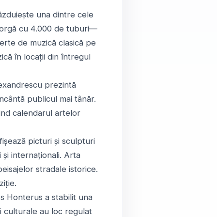
ăzduiește una dintre cele
a orgă cu 4.000 de tuburi—
certe de muzică clasică pe
că în locații din întregul
Alexandrescu prezintă
încântă publicul mai tânăr.
nd calendarul artelor
ișează picturi și sculpturi
și internaționali. Arta
sajelor stradale istorice.
iție.
es Honterus a stabilit una
ii culturale au loc regulat