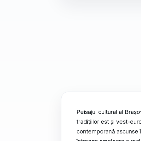
Peisajul cultural al Braș
tradițiilor est și vest-eu
contemporană ascunse în 
întreaga amploare a reali