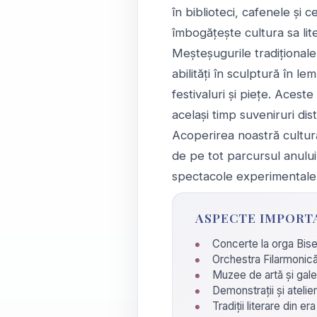
în biblioteci, cafenele ș
îmbogățește cultura sa lit
Meșteșugurile tradiționale 
abilități în sculptură în 
festivaluri și piețe. Aces
același timp suveniruri disti
Acoperirea noastră cultura
de pe tot parcursul anului
spectacole experimentale, 
ASPECTE IMPORT
Concerte la orga Bise
Orchestra Filarmonică 
Muzee de artă și gal
Demonstrații și atelie
Tradiții literare din e