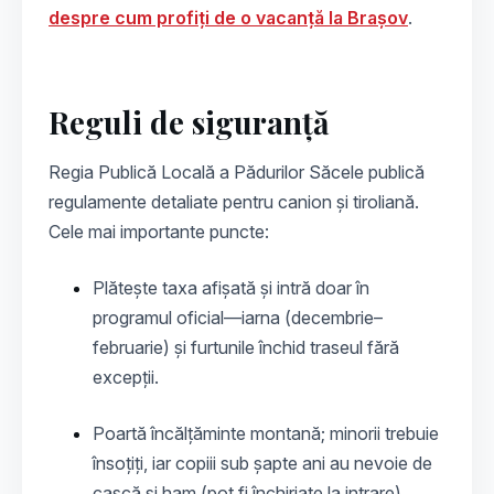
despre cum profiți de o vacanță la Brașov
.
Reguli de siguranță
Regia Publică Locală a Pădurilor Săcele publică
regulamente detaliate pentru canion și tiroliană.
Cele mai importante puncte:
Plătește taxa afișată și intră doar în
programul oficial—iarna (decembrie–
februarie) și furtunile închid traseul fără
excepții.
Poartă încălțăminte montană; minorii trebuie
însoțiți, iar copiii sub șapte ani au nevoie de
cască și ham (pot fi închiriate la intrare).