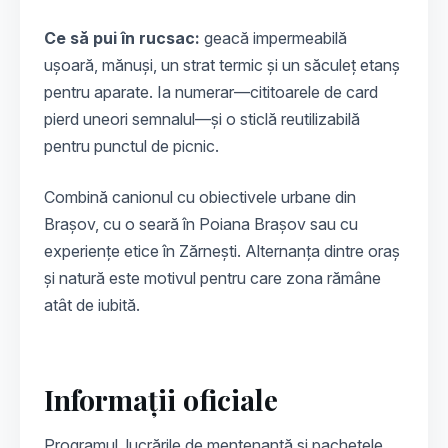
Ce să pui în rucsac:
geacă impermeabilă
ușoară, mănuși, un strat termic și un săculeț etanș
pentru aparate. Ia numerar—cititoarele de card
pierd uneori semnalul—și o sticlă reutilizabilă
pentru punctul de picnic.
Combină canionul cu obiectivele urbane din
Brașov, cu o seară în Poiana Brașov sau cu
experiențe etice în Zărnești. Alternanța dintre oraș
și natură este motivul pentru care zona rămâne
atât de iubită.
Informații oficiale
Programul, lucrările de mentenanță și pachetele