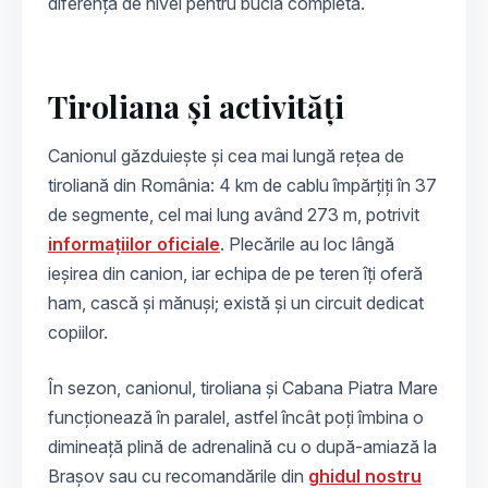
diferență de nivel pentru bucla completă.
Tiroliana și activități
Canionul găzduiește și cea mai lungă rețea de
tiroliană din România: 4 km de cablu împărțiți în 37
de segmente, cel mai lung având 273 m, potrivit
informațiilor oficiale
. Plecările au loc lângă
ieșirea din canion, iar echipa de pe teren îți oferă
ham, cască și mănuși; există și un circuit dedicat
copiilor.
În sezon, canionul, tiroliana și Cabana Piatra Mare
funcționează în paralel, astfel încât poți îmbina o
dimineață plină de adrenalină cu o după-amiază la
Brașov sau cu recomandările din
ghidul nostru