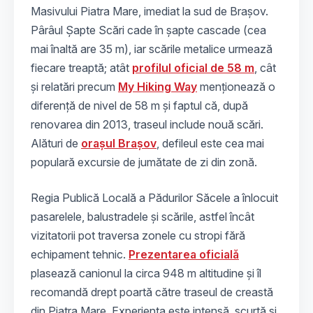
Masivului Piatra Mare, imediat la sud de Brașov.
Pârâul Șapte Scări cade în șapte cascade (cea
mai înaltă are 35 m), iar scările metalice urmează
fiecare treaptă; atât
profilul oficial de 58 m
, cât
și relatări precum
My Hiking Way
menționează o
diferență de nivel de 58 m și faptul că, după
renovarea din 2013, traseul include nouă scări.
Alături de
orașul Brașov
, defileul este cea mai
populară excursie de jumătate de zi din zonă.
Regia Publică Locală a Pădurilor Săcele a înlocuit
pasarelele, balustradele și scările, astfel încât
vizitatorii pot traversa zonele cu stropi fără
echipament tehnic.
Prezentarea oficială
plasează canionul la circa 948 m altitudine și îl
recomandă drept poartă către traseul de creastă
din Piatra Mare. Experiența este intensă, scurtă și