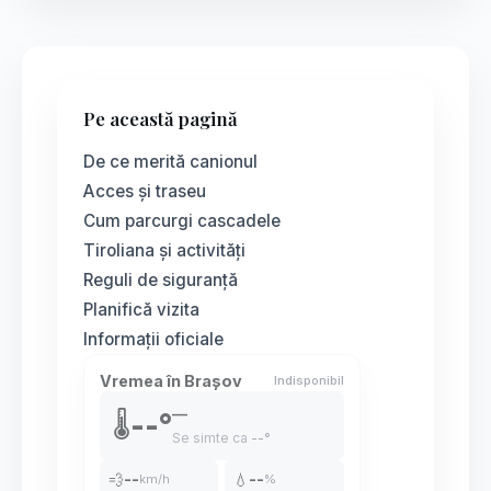
Pe această pagină
De ce merită canionul
Acces și traseu
Cum parcurgi cascadele
Tiroliana și activități
Reguli de siguranță
Planifică vizita
Informații oficiale
Vremea în Brașov
Indisponibil
—
--°
🌡️
Se simte ca
--°
💨
--
💧
--
km/h
%