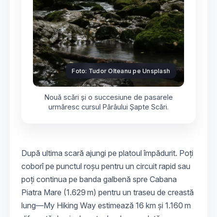
Foto: Tudor Olteanu pe Unsplash
Nouă scări și o succesiune de pasarele
urmăresc cursul Pârâului Șapte Scări.
După ultima scară ajungi pe platoul împădurit. Poți
coborî pe punctul roșu pentru un circuit rapid sau
poți continua pe banda galbenă spre Cabana
Piatra Mare (1.629 m) pentru un traseu de creastă
lung—My Hiking Way estimează 16 km și 1.160 m