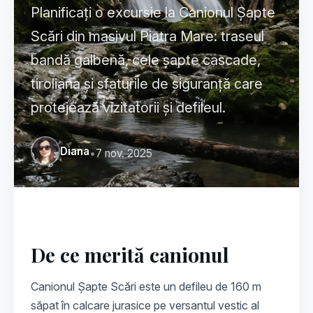
Planificați o excursie la Canionul Șapte
Scări din masivul Piatra Mare: traseul
bandă galbenă, cele șapte cascade,
tiroliana și sfaturile de siguranță care
protejează vizitatorii și defileul.
Diana
•
7 nov. 2025
De ce merită canionul
Canionul Șapte Scări este un defileu de 160 m
săpat în calcare jurasice pe versantul vestic al