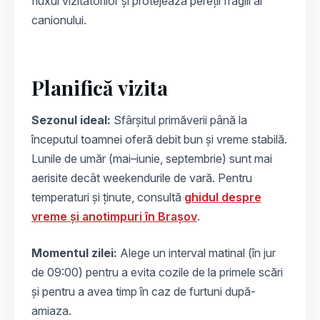
fluxul vizitatorilor și protejează pereții fragili ai
canionului.
Planifică vizita
Sezonul ideal:
Sfârșitul primăverii până la
începutul toamnei oferă debit bun și vreme stabilă.
Lunile de umăr (mai–iunie, septembrie) sunt mai
aerisite decât weekendurile de vară. Pentru
temperaturi și ținute, consultă
ghidul despre
vreme și anotimpuri în Brașov
.
Momentul zilei:
Alege un interval matinal (în jur
de 09:00) pentru a evita cozile de la primele scări
și pentru a avea timp în caz de furtuni după-
amiaza.