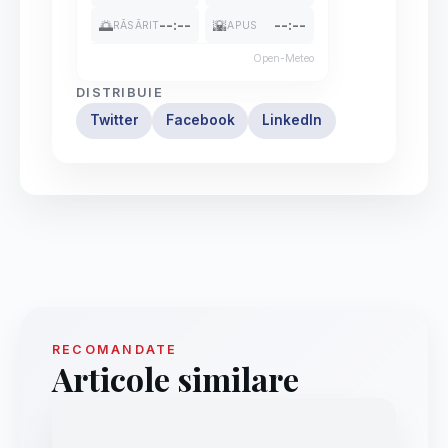
🌅
--:--
🌇
--:--
RĂSĂRIT
APUS
Open-Meteo
DISTRIBUIE
Twitter
Facebook
LinkedIn
RECOMANDATE
Articole similare