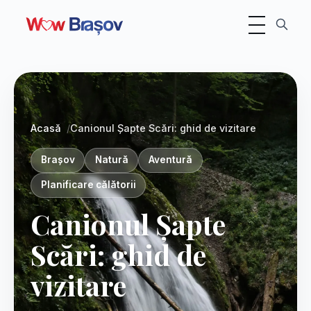
Foto:
Tudor
Olteanu
Comutare navig
pe
Unsplash
Acasă
Canionul Șapte Scări: ghid de vizitare
Brașov
Natură
Aventură
Planificare călătorii
Canionul Șapte
Scări: ghid de
vizitare