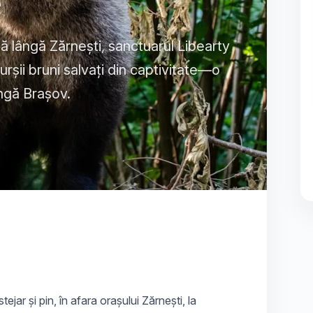
e
lă lângă Zărnești, sanctuarul Libearty
rșii bruni salvați din captivitate—o
ângă Brașov.
ejar și pin, în afara orașului Zărnești, la