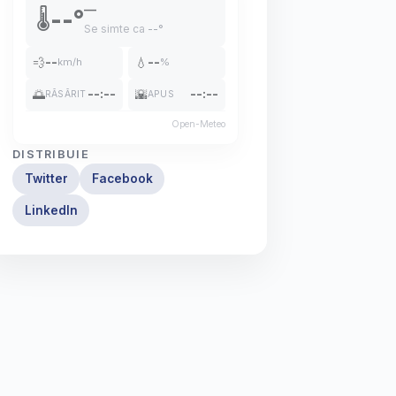
—
--°
🌡️
Se simte ca
--°
💨
--
💧
--
km/h
%
🌅
--:--
🌇
--:--
RĂSĂRIT
APUS
Open-Meteo
DISTRIBUIE
Twitter
Facebook
LinkedIn