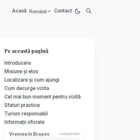
Acasă
Contact
Română
Select language:
Pe această pagină
Introducere
Misiune și etos
Localizare și cum ajungi
Cum decurge vizita
Cel mai bun moment pentru vizită
Sfaturi practice
Turism responsabil
Informații oficiale
Vremea în Brașov
Indisponibil