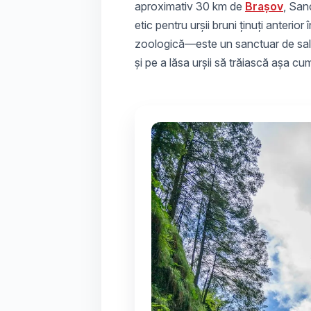
aproximativ 30 km de
Brașov
,
Sanc
etic pentru urșii bruni ținuți anterio
zoologică—este un sanctuar de salv
și pe a lăsa urșii să trăiască așa cum