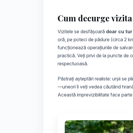
Cum decurge vizita
Vizitele se desfășoară
doar cu tur
oră, pe poteci de pădure (circa 2 km
funcționează operațiunile de salvare
practică. Veți privi de la puncte de
respectuoasă.
Păstrați așteptări realiste: urșii se 
—uneori îi veți vedea căutând hrană
Această imprevizibilitate face parte