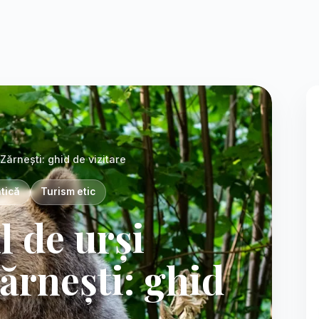
Foto:
Alexandru-
Bogdan
Ghita pe
Unsplash
Zărnești: ghid de vizitare
tică
Turism etic
 de urși
ărnești: ghid