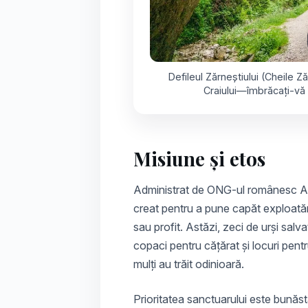
Defileul Zărneștiului (Cheile Ză
Craiului—îmbrăcați-vă 
Misiune și etos
Administrat de ONG-ul românesc
A
creat pentru a pune capăt exploatării
sau profit. Astăzi, zeci de urși salva
copaci pentru cățărat și locuri pen
mulți au trăit odinioară.
Prioritatea sanctuarului este bunăst