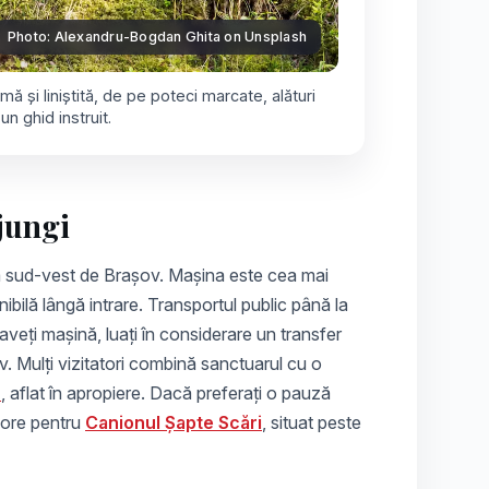
Photo: Alexandru‑Bogdan Ghita on Unsplash
ă și liniștită, de pe poteci marcate, alături
un ghid instruit.
jungi
la sud-vest de Brașov. Mașina este cea mai
ibilă lângă intrare. Transportul public până la
aveți mașină, luați în considerare un transfer
v. Mulți vizitatori combină sanctuarul cu o
n
, aflat în apropiere. Dacă preferați o pauză
a ore pentru
Canionul Șapte Scări
, situat peste