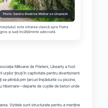
Photo: Sandra‑Beatrice Molnar on Unsplash
rneștiului) este intrarea clasică spre Piatra
gros și luați încălțăminte adecvată.
sociația Milioane de Prieteni
, Libearty a fost
 urșilor ținuți în captivitate pentru divertisment
ți se plimbă prin țarcuri împădurite cu piscine,
tru hibernare—departe de cuștile de beton unde
area. Vizitele sunt structurate pentru a menține