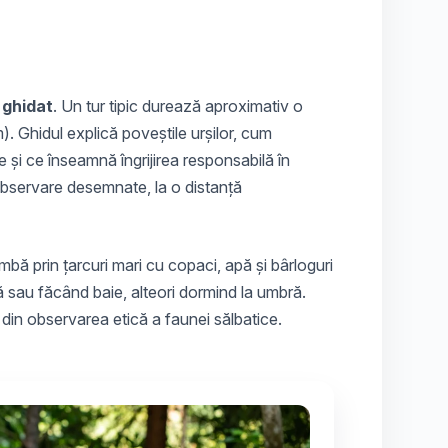
 ghidat
. Un tur tipic durează aproximativ o
). Ghidul explică poveștile urșilor, cum
 și ce înseamnă îngrijirea responsabilă în
 observare desemnate, la o distanță
plimbă prin țarcuri mari cu copaci, apă și bârloguri
 sau făcând baie, alteori dormind la umbră.
 din observarea etică a faunei sălbatice.