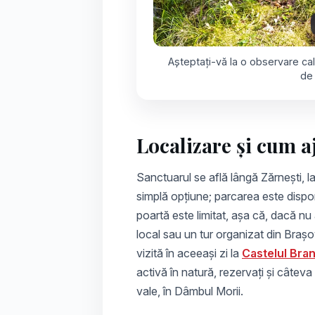
Așteptați-vă la o observare calm
de 
Localizare și cum a
Sanctuarul se află lângă Zărnești, 
simplă opțiune; parcarea este dispon
poartă este limitat, așa că, dacă nu 
local sau un tur organizat din Brașo
vizită în aceeași zi la
Castelul Bra
activă în natură, rezervați și câtev
vale, în Dâmbul Morii.