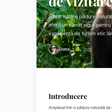
de vizitar
Situat întră-o pădure natura
oferă un cămin sigur pentru u
experiență de turism etic l
Diana
•
7 nov. 2025
Introducere
Amplasat într-o pădure naturală de st