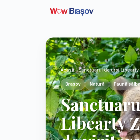
Acasă
Sanctuarul de urși Libearty 
Brașov
Natură
Faună sălba
Sanctuarul
Libearty Z