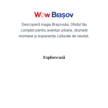
Descoperă magia Brașovului. Ghidul tău
complet pentru aventuri urbane, drumeții
montane și experiențe culturale de neuitat.
Explorează
Acasă
Flux RSS
Sitemap
Ghiduri
Ce să porți azi