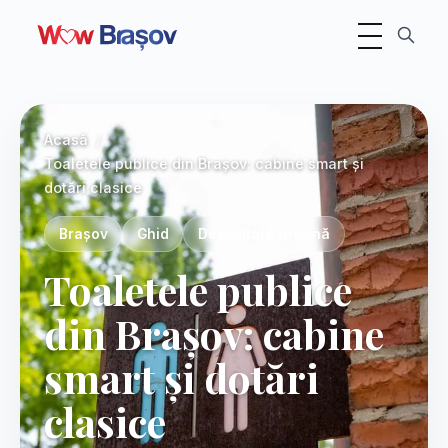
Comutare navig
Foto:
Diana
Acasă
Toaletele publice din Brașov: cabine smart și
dotări clasice
Brașov
Ghid
Dezvoltare Urbană
Toaletele publice
din Brașov: cabine
smart și dotări
clasice