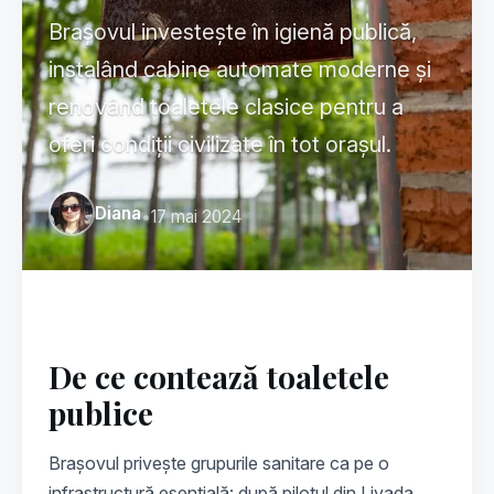
Brașovul investește în igienă publică,
instalând cabine automate moderne și
renovând toaletele clasice pentru a
oferi condiții civilizate în tot orașul.
Diana
•
17 mai 2024
De ce contează toaletele
publice
Brașovul privește grupurile sanitare ca pe o
infrastructură esențială: după pilotul din Livada