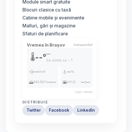
Module smart gratuite
Blocuri clasice cu taxă
Cabine mobile și evenimente
Malluri, gări și magazine
Sfaturi de planificare
Vremea în Brașov
Indisponibil
—
--°
🌡️
Se simte ca
--°
💨
--
💧
--
km/h
%
🌅
--:--
🌇
--:--
RĂSĂRIT
APUS
Open-Meteo
DISTRIBUIE
Twitter
Facebook
LinkedIn