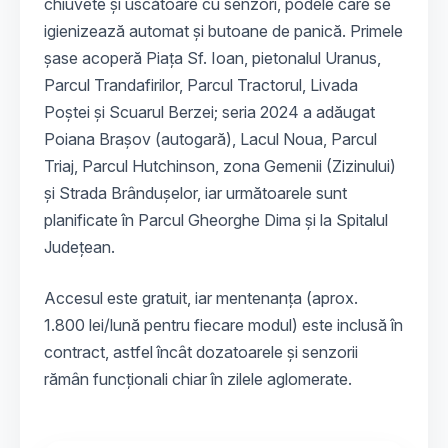
chiuvete și uscătoare cu senzori, podele care se
igienizează automat și butoane de panică. Primele
șase acoperă Piața Sf. Ioan, pietonalul Uranus,
Parcul Trandafirilor, Parcul Tractorul, Livada
Poștei și Scuarul Berzei; seria 2024 a adăugat
Poiana Brașov (autogară), Lacul Noua, Parcul
Triaj, Parcul Hutchinson, zona Gemenii (Zizinului)
și Strada Brândușelor, iar următoarele sunt
planificate în Parcul Gheorghe Dima și la Spitalul
Județean.
Accesul este gratuit, iar mentenanța (aprox.
1.800 lei/lună pentru fiecare modul) este inclusă în
contract, astfel încât dozatoarele și senzorii
rămân funcționali chiar în zilele aglomerate.