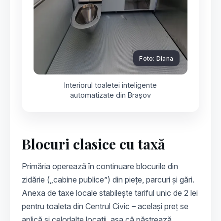
Foto: Diana
Interiorul toaletei inteligente
automatizate din Brașov
Blocuri clasice cu taxă
Primăria operează în continuare blocurile din
zidărie („cabine publice”) din piețe, parcuri și gări.
Anexa de taxe locale stabilește tariful unic de 2 lei
pentru toaleta din Centrul Civic – același preț se
aplică și celorlalte locații, așa că păstrează