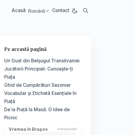
Acasă
Contact
Română
Select language:
Pe această pagină
Un Gust din Belșugul Transilvaniei
Jucătorii Principali: Cunoaște-ți
Piața
Ghid de Cumpărături Sezonier
Vocabular și Etichetă Esențiale în
Piață
De la Piață la Masă: O Idee de
Picnic
Vremea în Brașov
Indisponibil