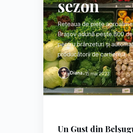
sezon
Rețeaua de piețe agroalimen
Brașov adună peste 800 de ta
pentru brânzeturi și automa
producătorii de cartiere.
Diana
•
15 mai 2023
Un Gust din Belșugu