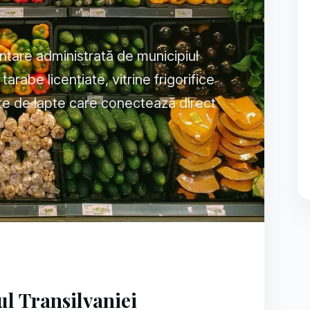
tare administrată de municipiul
rabe licențiate, vitrine frigorifice
te de lapte care conectează direct
l Transilvaniei