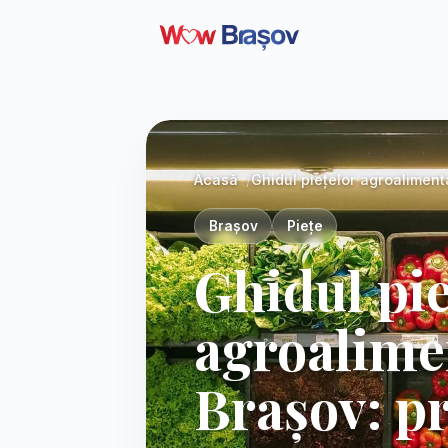
Acasă
Ghidul piețelor agroalimen
Brașov
Piețe
Ghidul pie
agroalime
Brașov: p