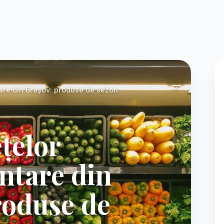
Foto:
Diana
tare din Brașov: produse de sezon
țelor
ntare din
roduse de