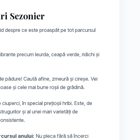
ri Sezonier
hid despre ce este proaspăt pe tot parcursul
vibrante precum
leurda
, ceapă verde, ridichi și
 de pădure! Caută
afine
,
zmeură
și
cireșe
. Vei
ase și cele mai bune roșii de grădină.
 ciuperci, în special prețioșii
hribi
. Este, de
ugurilor și al unei mari varietăți de
onsistente.
cursul anului:
Nu pleca fără să încerci