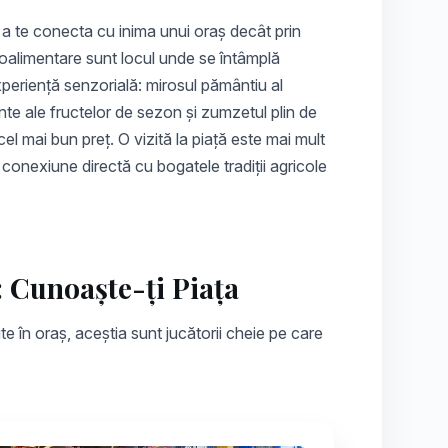
a te conecta cu inima unui oraș decât prin
oalimentare sunt locul unde se întâmplă
periență senzorială: mirosul pământiu al
nte ale fructelor de sezon și zumzetul plin de
cel mai bun preț. O vizită la piață este mai mult
conexiune directă cu bogatele tradiții agricole
: Cunoaște-ți Piața
te în oraș, aceștia sunt jucătorii cheie pe care