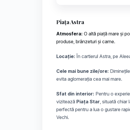
Piața Astra
Atmosfera:
O altă piață mare și po
produse, brânzeturi și carne.
Locație:
În cartierul Astra, pe Aleea
Cele mai bune zile/ore:
Diminețile
evita aglomerația cea mai mare.
Sfat din interior:
Pentru o experien
vizitează
Piața Star
, situată chiar
perfectă pentru a lua o gustare rapi
Vechi.