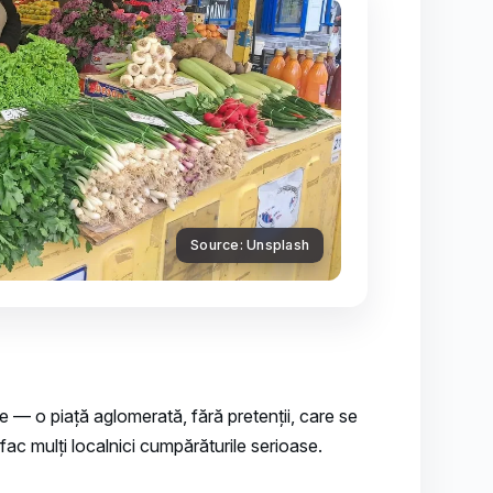
Source: Unsplash
— o piață aglomerată, fără pretenții, care se
i fac mulți localnici cumpărăturile serioase.