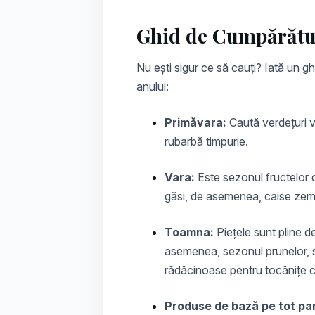
Ghid de Cumpărătu
Nu ești sigur ce să cauți? Iată un g
anului:
Primăvara:
Caută verdețuri 
rubarbă timpurie.
Vara:
Este sezonul fructelor
găsi, de asemenea, caise zemo
Toamna:
Piețele sunt pline de
asemenea, sezonul prunelor, str
rădăcinoase pentru tocănițe c
Produse de bază pe tot par