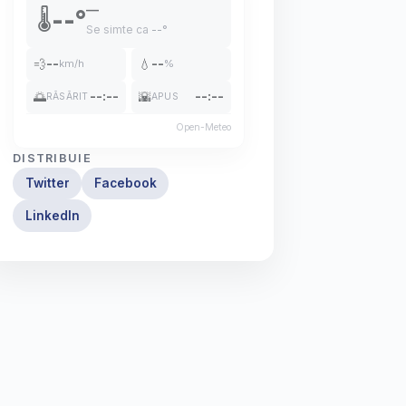
—
--°
🌡️
Se simte ca
--°
💨
--
💧
--
km/h
%
🌅
--:--
🌇
--:--
RĂSĂRIT
APUS
Open-Meteo
DISTRIBUIE
Twitter
Facebook
LinkedIn