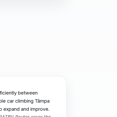
ficiently between
able car climbing Tâmpa
 to expand and improve.
 RATBV. Routes cover the