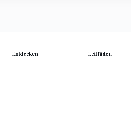
Entdecken
Leitfäden
Startseite
Was heute anziehen
RSS-Feed
Wetter & Jahreszeite
Sitemap
© 2026 Wow Brașov. Alle Rechte vorbehalten.