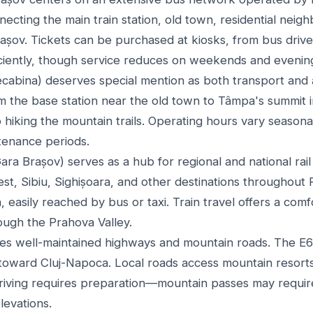
necting the main train station, old town, residential nei
Brașov. Tickets can be purchased at kiosks, from bus driv
ciently, though service reduces on weekends and evenin
cabina) deserves special mention as both transport and a
om the base station near the old town to Tâmpa's summit i
to hiking the mountain trails. Operating hours vary seasona
tenance periods.
Gara Brașov) serves as a hub for regional and national rail
st, Sibiu, Sighișoara, and other destinations throughout 
 easily reached by bus or taxi. Train travel offers a comf
rough the Prahova Valley.
des well-maintained highways and mountain roads. The E
oward Cluj-Napoca. Local roads access mountain resorts,
 driving requires preparation—mountain passes may requi
levations.