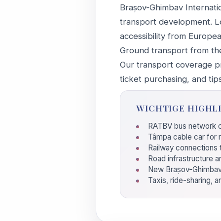
Brașov-Ghimbav Internatio
transport development. Lo
accessibility from Europe
Ground transport from the
Our transport coverage pro
ticket purchasing, and tips
WICHTIGE HIGHL
RATBV bus network co
Tâmpa cable car for
Railway connections 
Road infrastructure a
New Brașov-Ghimbav 
Taxis, ride-sharing, a