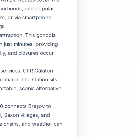
ghborhoods, and popular
ers, or via smartphone
gs.
ttraction. This gondola
n just minutes, providing
lly, and closures occur
 services. CFR Călători
Romania. The station sits
ortable, scenic alternative
60 connects Brașov to
 Saxon villages, and
re chains, and weather can