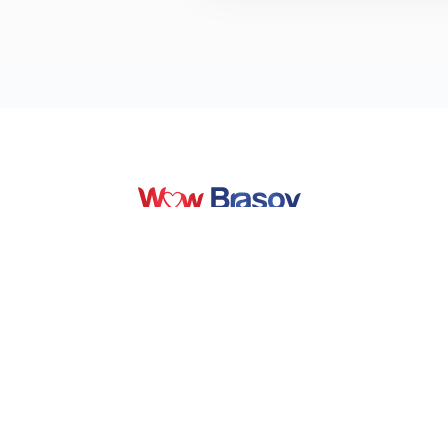
Entdecken Sie die Magie von Brașov. Ihr
kompletter Leitfaden für urbane Abenteuer,
Bergwanderungen und unvergessliche
kulturelle Erlebnisse.