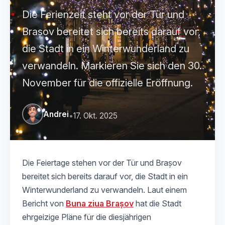
Die Ferienzeit steht vor der Tür und
Brașov bereitet sich bereits darauf vor,
die Stadt in ein Winterwunderland zu
verwandeln. Markieren Sie sich den 30.
November für die offizielle Eröffnung.
Andrei
•
17. Okt. 2025
Die Feiertage stehen vor der Tür und Brașov
bereitet sich bereits darauf vor, die Stadt in ein
Winterwunderland zu verwandeln. Laut einem
Bericht von
Buna ziua Brașov
hat die Stadt
ehrgeizige Pläne für die diesjährigen