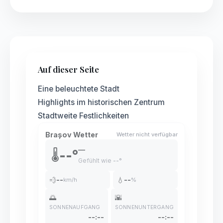
Auf dieser Seite
Eine beleuchtete Stadt
Highlights im historischen Zentrum
Stadtweite Festlichkeiten
Brașov Wetter
Wetter nicht verfügbar
—
--°
🌡️
Gefühlt wie
--°
💨
--
💧
--
km/h
%
🌅
🌇
SONNENAUFGANG
SONNENUNTERGANG
--:--
--:--