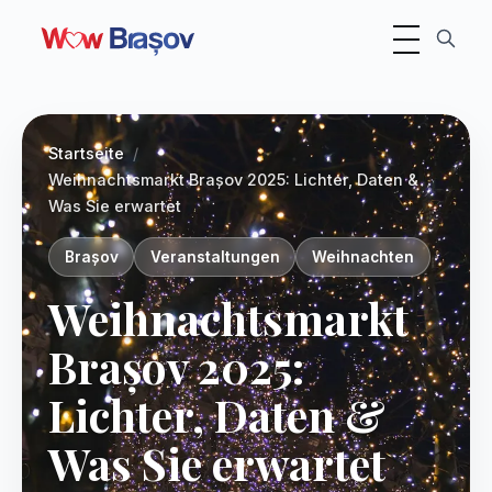
Navigation ums
Photo:
Unsplash
Startseite
Weihnachtsmarkt Brașov 2025: Lichter, Daten &
Was Sie erwartet
Brașov
Veranstaltungen
Weihnachten
Weihnachtsmarkt
Brașov 2025:
Lichter, Daten &
Was Sie erwartet