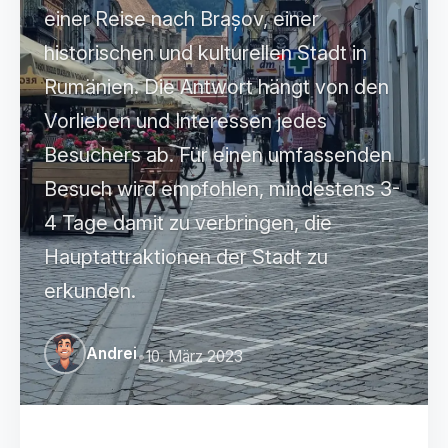
einer Reise nach Brașov, einer
historischen und kulturellen Stadt in
Rumänien. Die Antwort hängt von den
Vorlieben und Interessen jedes
Besuchers ab. Für einen umfassenden
Besuch wird empfohlen, mindestens 3-
4 Tage damit zu verbringen, die
Hauptattraktionen der Stadt zu
erkunden.
Andrei
•
10. März 2023