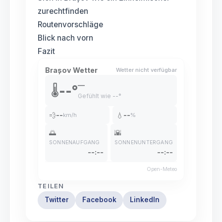
zurechtfinden
Routenvorschläge
Blick nach vorn
Fazit
Brașov Wetter
Wetter nicht verfügbar
—
--°
🌡️
Gefühlt wie
--°
💨
--
💧
--
km/h
%
🌅
🌇
SONNENAUFGANG
SONNENUNTERGANG
--:--
--:--
Open-Meteo
TEILEN
Twitter
Facebook
LinkedIn