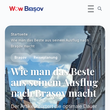
Navigation ums
Foto:
Diana
Startseite
Wie man das Beste aus seinem Ausflug nach
Brașov macht
Brașov
Reiseplanung
Wie man das Beste
aus seinem Ausflug
nach Brașov macht
Der Artikel erörtert die optimale Dauer