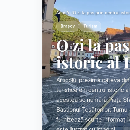
Acasă
O zi la pas prin centrul isto
Brașov
Turism
O zi la pa
istoric al
Articolul prezintă câteva din
turistice din centrul istoric 
acestea se numără Piața Sfat
Bastionul Țesătorilor, Turnul 
furnizează scurte informații 
este ilustrat cu imagini.