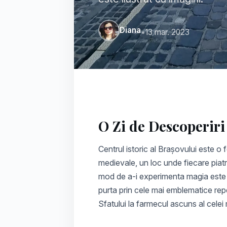
Diana
•
13 mar. 2023
O Zi de Descoperiri
Centrul istoric al Brașovului este o 
medievale, un loc unde fiecare piat
mod de a-i experimenta magia este l
purta prin cele mai emblematice repe
Sfatului la farmecul ascuns al celei 