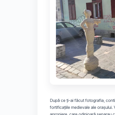
După ce ți-ai făcut fotografia, conti
fortificațiile medievale ale orașului
apropiere, care odinioară separau c