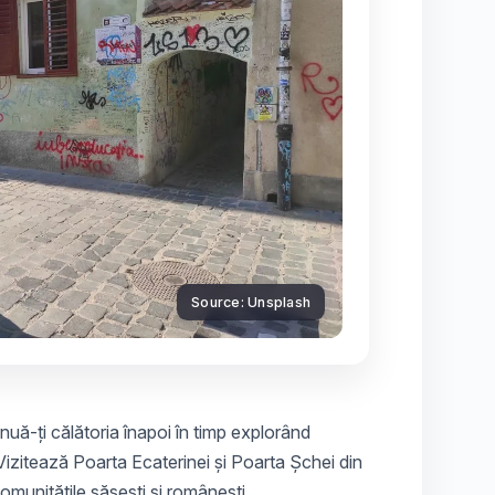
Source: Unsplash
nuă-ți călătoria înapoi în timp explorând
. Vizitează Poarta Ecaterinei și Poarta Șchei din
omunitățile săsești și românești.