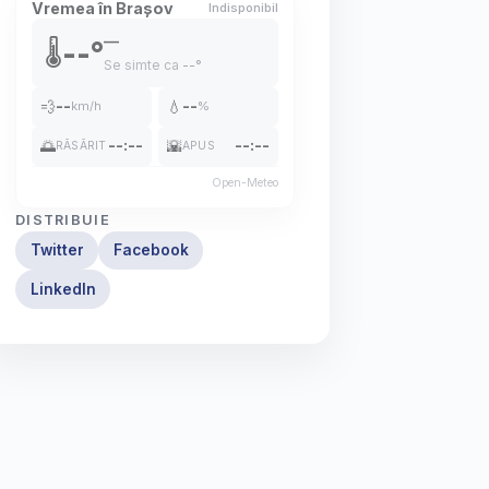
Vremea în Brașov
Indisponibil
—
--°
🌡️
Se simte ca
--°
💨
--
💧
--
km/h
%
🌅
--:--
🌇
--:--
RĂSĂRIT
APUS
Open-Meteo
DISTRIBUIE
Twitter
Facebook
LinkedIn