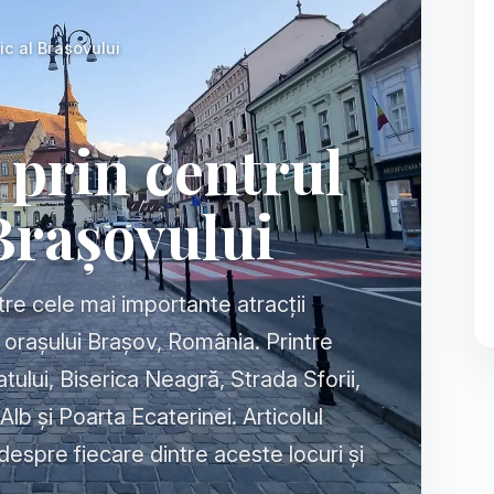
ric al Brașovului
s prin centrul
 Brașovului
tre cele mai importante atracții
al orașului Brașov, România. Printre
ului, Biserica Neagră, Strada Sforii,
Alb și Poarta Ecaterinei. Articolul
despre fiecare dintre aceste locuri și