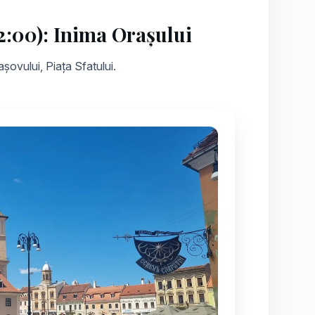
2:00): Inima Orașului
așovului, Piața Sfatului.